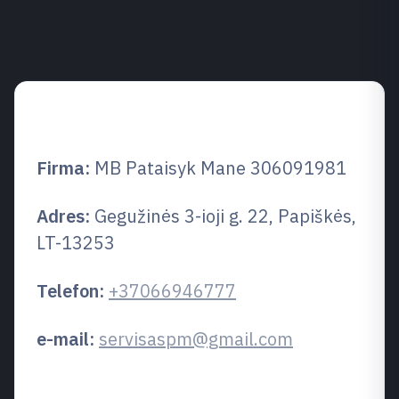
Informacje kontaktowe
Firma:
MB Pataisyk Mane 306091981
Adres:
Gegužinės 3-ioji g. 22, Papiškės,
LT-13253
Telefon:
+37066946777
e-mail:
servisaspm@gmail.com
Obszar usług