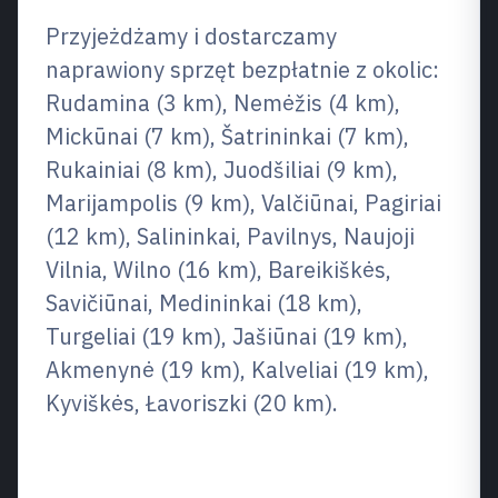
Przyjeżdżamy i dostarczamy
naprawiony sprzęt bezpłatnie z okolic:
Rudamina (3 km), Nemėžis (4 km),
Mickūnai (7 km), Šatrininkai (7 km),
Rukainiai (8 km), Juodšiliai (9 km),
Marijampolis (9 km), Valčiūnai, Pagiriai
(12 km), Salininkai, Pavilnys, Naujoji
Vilnia, Wilno (16 km), Bareikiškės,
Savičiūnai, Medininkai (18 km),
Turgeliai (19 km), Jašiūnai (19 km),
Akmenynė (19 km), Kalveliai (19 km),
Kyviškės, Łavoriszki (20 km).
Najszybszy sposób na kontakt