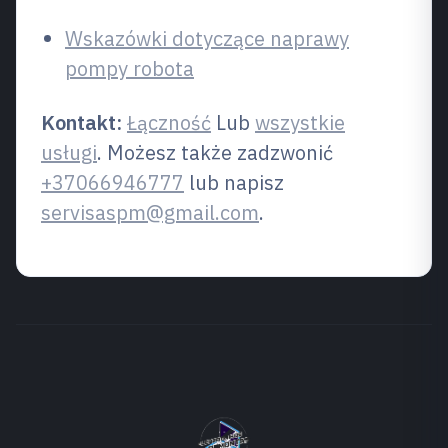
Wskazówki dotyczące naprawy
pompy robota
Kontakt:
Łączność
Lub
wszystkie
usługi
. Możesz także zadzwonić
+37066946777
lub napisz
servisaspm@gmail.com
.