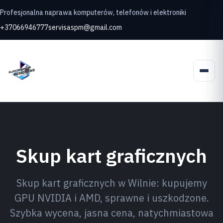
Profesjonalna naprawa komputerów, telefonów i elektroniki
+37066946777
servisaspm@gmail.com
Skup kart graficznych
Skup kart graficznych w Wilnie: kupujemy
GPU NVIDIA i AMD, sprawne i uszkodzone.
Szybka wycena, jasna cena, natychmiastowa