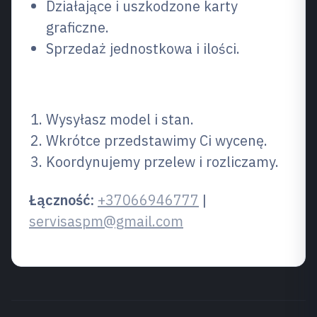
Działające i uszkodzone karty
graficzne.
Sprzedaż jednostkowa i ilości.
Jak przebiega zakup?
Wysyłasz model i stan.
Wkrótce przedstawimy Ci wycenę.
Koordynujemy przelew i rozliczamy.
Łączność:
+37066946777
|
servisaspm@gmail.com