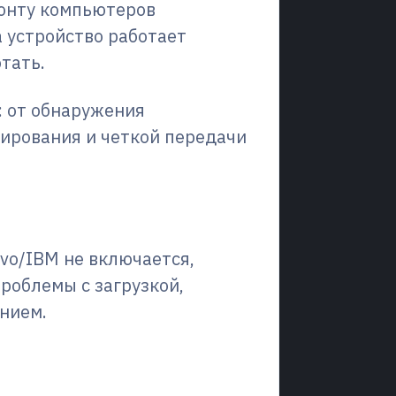
монту компьютеров
а устройство работает
тать.
 от обнаружения
тирования и четкой передачи
о необходимо?
ovo/IBM не включается,
проблемы с загрузкой,
нием.
о мы ремонтируем