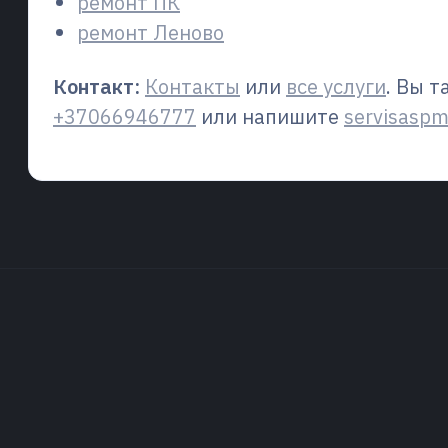
ремонт ПК
ремонт Леново
Контакт:
Контакты
или
все услуги
. Вы 
+37066946777
или напишите
servisasp