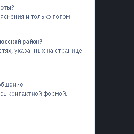
боты?
яснения и только потом
нюсский район?
стях, указанных на странице
ообщение
есь контактной формой.