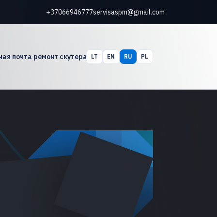
+37066946777
servisaspm@gmail.com
ная почта ремонт скутера
LT
EN
RU
PL