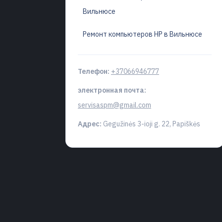
Вильнюсе
Ремонт компьютеров HP в Вильнюсе
Телефон:
+37066946777
электронная почта:
servisaspm@gmail.com
Адрес:
Gegužinės 3-ioji g. 22, Papiškės