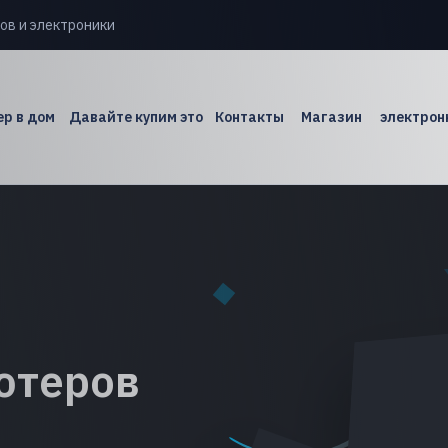
ов и электроники
р в дом
Давайте купим это
Контакты
Магазин
электрон
ютеров