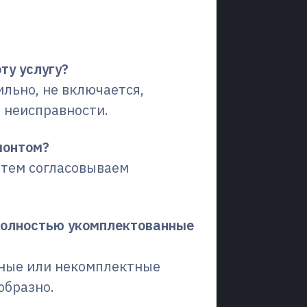
сы (FAQ)
ту услугу?
ильно, не включается,
 неисправности.
монтом?
атем согласовываем
 полностью укомплектованные
нные или некомплектные
образно.