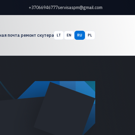
+37066946777
servisaspm@gmail.com
ная почта ремонт скутера
LT
EN
RU
PL