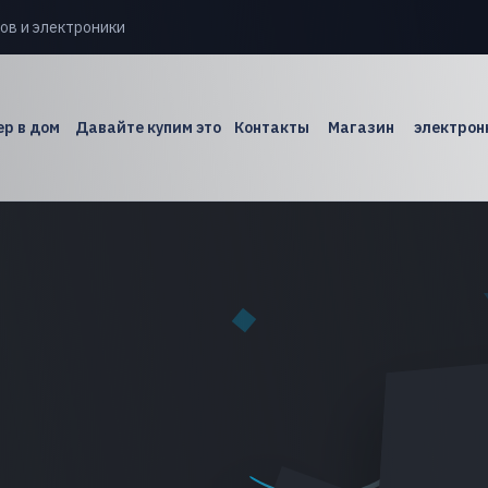
ов и электроники
р в дом
Давайте купим это
Контакты
Магазин
электрон