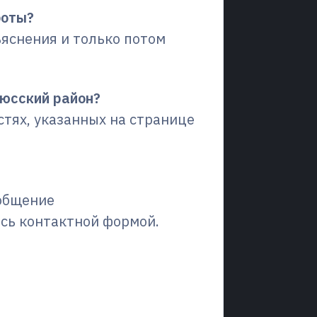
боты?
яснения и только потом
нюсский район?
стях, указанных на странице
ообщение
есь контактной формой.