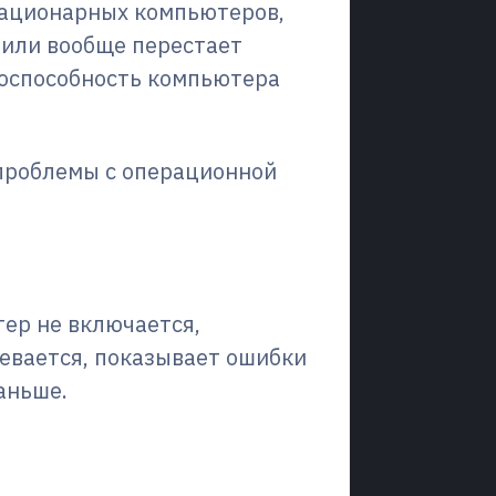
тационарных компьютеров,
 или вообще перестает
тоспособность компьютера
 проблемы с операционной
.
о необходимо?
ер не включается,
ревается, показывает ошибки
аньше.
о мы ремонтируем