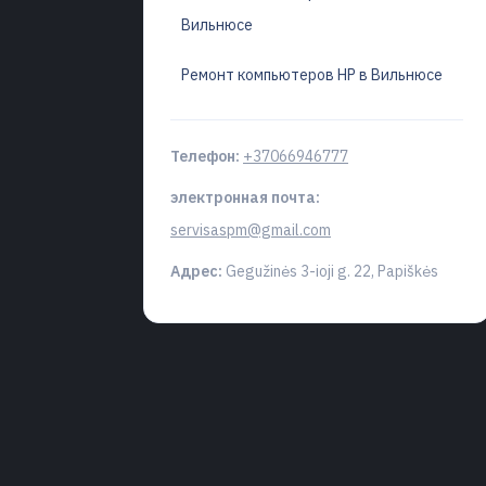
Вильнюсе
Ремонт компьютеров HP в Вильнюсе
Телефон:
+37066946777
электронная почта:
servisaspm@gmail.com
Адрес:
Gegužinės 3-ioji g. 22, Papiškės