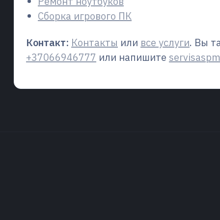
Ремонт ноутбуков
Сборка игрового ПК
Контакт:
Контакты
или
все услуги
. Вы 
+37066946777
или напишите
servisasp