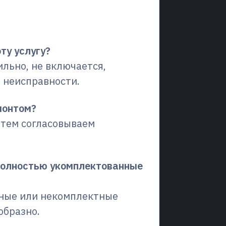
сы (FAQ)
ту услугу?
ильно, не включается,
 неисправности.
монтом?
атем согласовываем
 полностью укомплектованные
нные или некомплектные
образно.