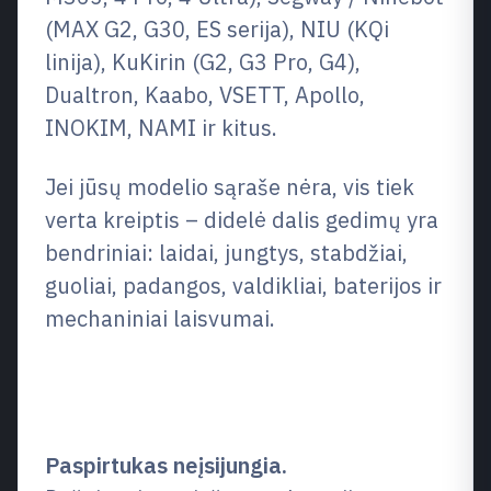
(MAX G2, G30, ES serija), NIU (KQi
linija), KuKirin (G2, G3 Pro, G4),
Dualtron, Kaabo, VSETT, Apollo,
INOKIM, NAMI ir kitus.
Jei jūsų modelio sąraše nėra, vis tiek
verta kreiptis – didelė dalis gedimų yra
bendriniai: laidai, jungtys, stabdžiai,
guoliai, padangos, valdikliai, baterijos ir
mechaniniai laisvumai.
Dažniausi gedimai pagal
simptomus
Paspirtukas neįsijungia.