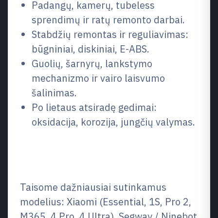
Padangų, kamerų, tubeless
sprendimų ir ratų remonto darbai.
Stabdžių remontas ir reguliavimas:
būgniniai, diskiniai, E-ABS.
Guolių, šarnyrų, lankstymo
mechanizmo ir vairo laisvumo
šalinimas.
Po lietaus atsiradę gedimai:
oksidacija, korozija, jungčių valymas.
Remontuojame populiariausius
elektrinių paspirtukų modelius
Taisome dažniausiai sutinkamus
modelius: Xiaomi (Essential, 1S, Pro 2,
M365, 4 Pro, 4 Ultra), Segway / Ninebot