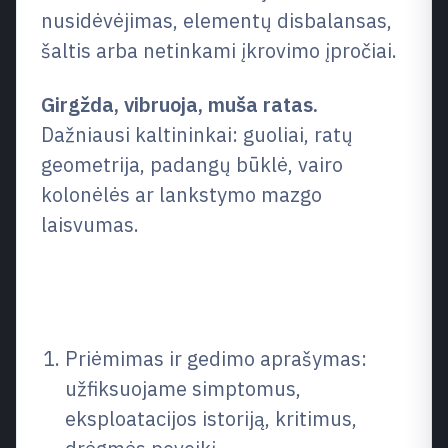
nusidėvėjimas, elementų disbalansas,
šaltis arba netinkami įkrovimo įpročiai.
Girgžda, vibruoja, muša ratas.
Dažniausi kaltininkai: guoliai, ratų
geometrija, padangų būklė, vairo
kolonėlės ar lankstymo mazgo
laisvumas.
Elektrinių paspirtukų remonto
procesas
Priėmimas ir gedimo aprašymas:
užfiksuojame simptomus,
eksploatacijos istoriją, kritimus,