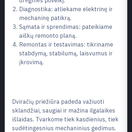
drėgmės poveikį.
Diagnostika: atliekame elektrinę ir
mechaninę patikrą.
Sąmata ir sprendimas: pateikiame
aiškų remonto planą.
Remontas ir testavimas: tikriname
stabdymą, stabilumą, laisvumus ir
įkrovimą.
Dviračių remontas ir dviračių
servisas
Dviračių priežiūra padeda važiuoti
sklandžiai, saugiai ir mažina ilgalaikes
išlaidas. Tvarkome tiek kasdienius, tiek
sudėtingesnius mechaninius gedimus.