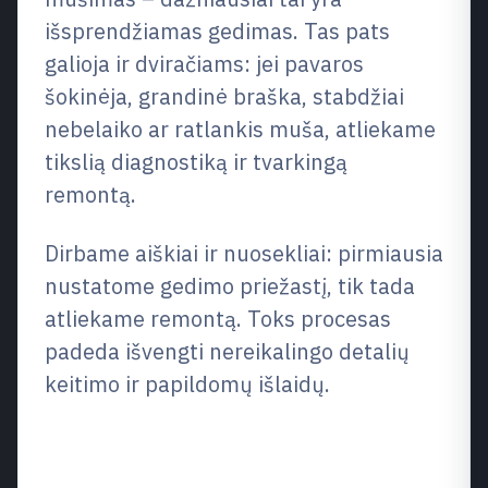
išsprendžiamas gedimas. Tas pats
galioja ir dviračiams: jei pavaros
šokinėja, grandinė braška, stabdžiai
nebelaiko ar ratlankis muša, atliekame
tikslią diagnostiką ir tvarkingą
remontą.
Dirbame aiškiai ir nuosekliai: pirmiausia
nustatome gedimo priežastį, tik tada
atliekame remontą. Toks procesas
padeda išvengti nereikalingo detalių
keitimo ir papildomų išlaidų.
Elektrinių paspirtukų taisykla:
ką remontuojame dažniausiai