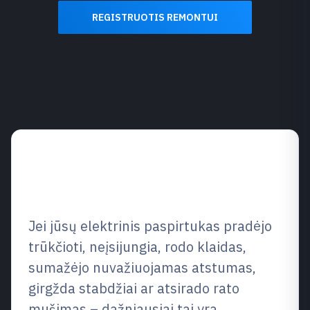
REGISTRUOTIS REMONTUI
Elektrinių paspirtukų ir
dviračių servisas Vilniuje
Jei jūsų elektrinis paspirtukas pradėjo
trūkčioti, neįsijungia, rodo klaidas,
sumažėjo nuvažiuojamas atstumas,
girgžda stabdžiai ar atsirado rato
mušimas – dažniausiai tai yra