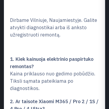
Kur mus rasti
Dirbame Vilniuje, Naujamiestyje. Galite
atvykti diagnostikai arba iš anksto
užregistruoti remontą.
Dažniausi klausimai (DUK)
1. Kiek kainuoja elektrinio paspirtuko
remontas?
Kaina priklauso nuo gedimo pobūdžio.
Tiksli sąmata pateikiama po
diagnostikos.
2. Ar taisote Xiaomi M365 / Pro 2 / 1S /
4 Pro / 4 Ultra?