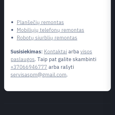
Susijusios paslaugos
Planšečių remontas
Mobiliųjų telefonų remontas
Robotų siurblių remontas
Susisiekimas:
Kontaktai
arba
visos
paslaugos
. Taip pat galite skambinti
+37066946777
arba rašyti
servisaspm@gmail.com
.