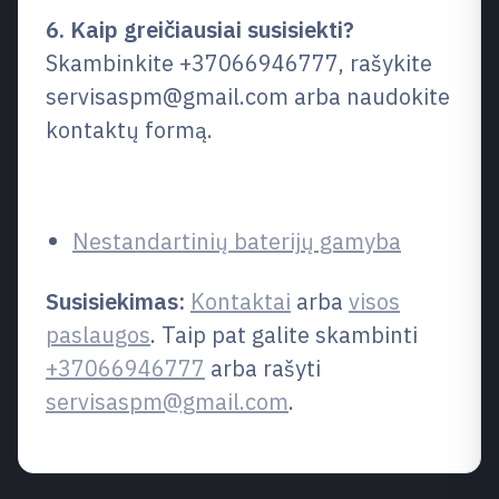
6. Kaip greičiausiai susisiekti?
Skambinkite +37066946777, rašykite
servisaspm@gmail.com arba naudokite
kontaktų formą.
Susijusios paslaugos
Nestandartinių baterijų gamyba
Susisiekimas:
Kontaktai
arba
visos
paslaugos
. Taip pat galite skambinti
+37066946777
arba rašyti
servisaspm@gmail.com
.