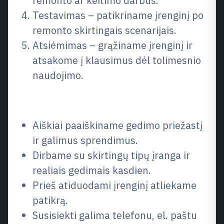
remonto ar keitimo darbus.
Testavimas – patikriname įrenginį po
remonto skirtingais scenarijais.
Atsiėmimas – grąžiname įrenginį ir
atsakome į klausimus dėl tolimesnio
naudojimo.
Kodėl verta rinktis mus
Aiškiai paaiškiname gedimo priežastį
ir galimus sprendimus.
Dirbame su skirtingų tipų įranga ir
realiais gedimais kasdien.
Prieš atiduodami įrenginį atliekame
patikrą.
Susisiekti galima telefonu, el. paštu