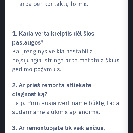
arba per kontaktų formą.
Dažniausi klausimai (DUK)
1. Kada verta kreiptis dėl šios
paslaugos?
Kai įrenginys veikia nestabiliai,
neįsijungia, stringa arba matote aiškius
gedimo požymius.
2. Ar prieš remontą atliekate
diagnostiką?
Taip. Pirmiausia įvertiname būklę, tada
suderiname siūlomą sprendimą.
3. Ar remontuojate tik veikiančius,