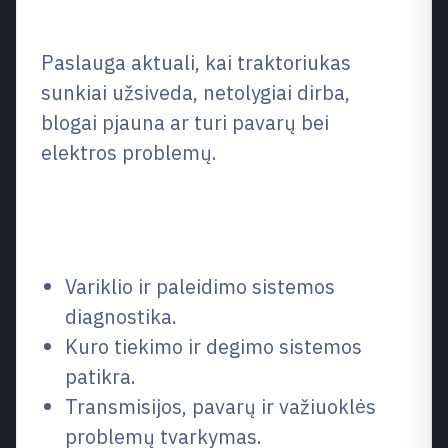
Kas tai ir kada reikia?
Paslauga aktuali, kai traktoriukas
sunkiai užsiveda, netolygiai dirba,
blogai pjauna ar turi pavarų bei
elektros problemų.
Ką remontuojame / ką
sutvarkome
Variklio ir paleidimo sistemos
diagnostika.
Kuro tiekimo ir degimo sistemos
patikra.
Transmisijos, pavarų ir važiuoklės
problemų tvarkymas.