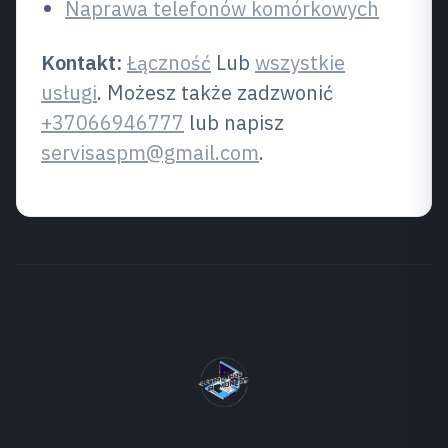
Naprawa telefonów komórkowych
Kontakt:
Łączność
Lub
wszystkie
usługi
. Możesz także zadzwonić
+37066946777
lub napisz
servisaspm@gmail.com
.