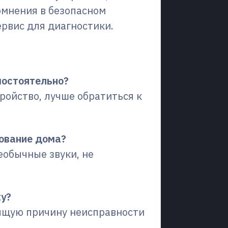
омнения в безопасном
ервис для диагностики.
сы (FAQ)
мостоятельно?
тройство, лучше обратиться к
рование дома?
еобычные звуки, не
ку?
оящую причину неисправности