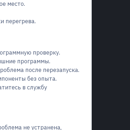
ое место.
и перегрева.
шагом
рограммную проверку.
ишние программы.
роблема после перезапуска.
поненты без опыта.
атитесь в службу
к специалистам?
облема не устранена,