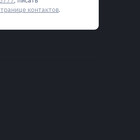
6777
, писать
странице контактов
.