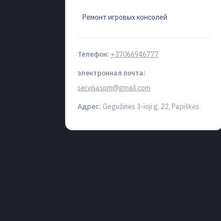
Ремонт игровых консолей
Телефон:
+37066946777
электронная почта:
servisaspm@gmail.com
Адрес:
Gegužinės 3-ioji g. 22, Papiškės