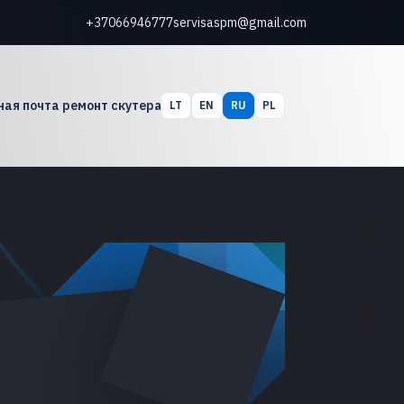
+37066946777
servisaspm@gmail.com
ная почта ремонт скутера
LT
EN
RU
PL