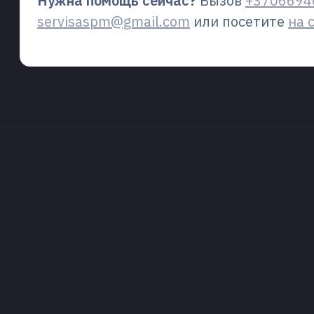
Нужна помощь сейчас?
Вызов
+3706694
servisaspm@gmail.com
или посетите
на 