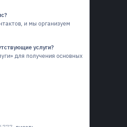
ис?
нтактов, и мы организуем
путствующие услуги?
луги» для получения основных