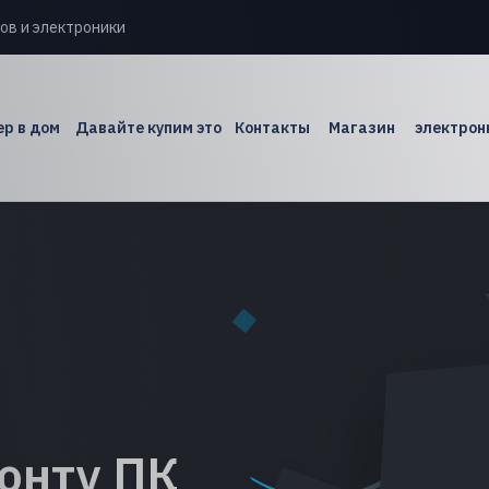
ов и электроники
р в дом
Давайте купим это
Контакты
Магазин
электрон
онту ПК