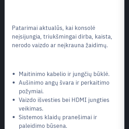
Kas svarbiausia šioje
situacijoje?
Patarimai aktualūs, kai konsolė
neįsijungia, triukšmingai dirba, kaista,
nerodo vaizdo ar neįkrauna žaidimų.
Ką patikrinti pirmiausia
Maitinimo kabelio ir jungčių būklė.
Aušinimo angų švara ir perkaitimo
požymiai.
Vaizdo išvesties bei HDMI jungties
veikimas.
Sistemos klaidų pranešimai ir
paleidimo būsena.