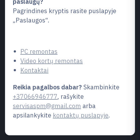
paslaugų?
Pagrindines kryptis rasite puslapyje
„Paslaugos“.
Susiję puslapiai
PC remontas
Video kortų remontas
Kontaktai
Reikia pagalbos dabar?
Skambinkite
+37066946777
, rašykite
servisaspm@gmail.com
arba
apsilankykite
kontaktų puslapyje
.