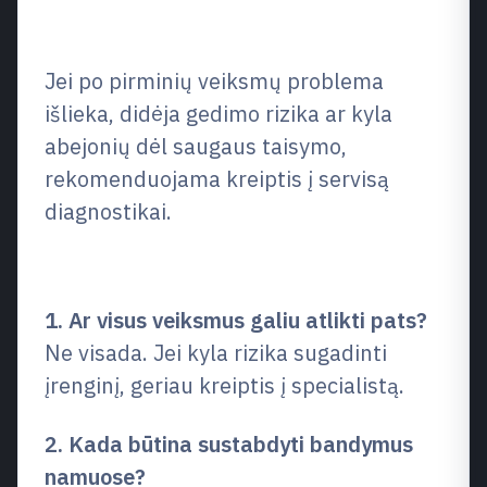
specialistus?
Jei po pirminių veiksmų problema
išlieka, didėja gedimo rizika ar kyla
abejonių dėl saugaus taisymo,
rekomenduojama kreiptis į servisą
diagnostikai.
Dažniausi klausimai (DUK)
1. Ar visus veiksmus galiu atlikti pats?
Ne visada. Jei kyla rizika sugadinti
įrenginį, geriau kreiptis į specialistą.
2. Kada būtina sustabdyti bandymus
namuose?