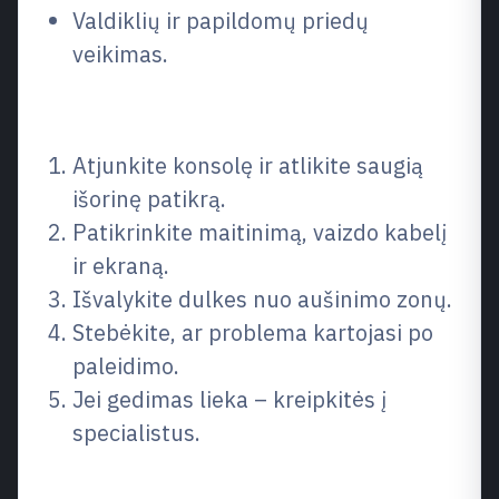
Valdiklių ir papildomų priedų
veikimas.
Kaip veikti žingsnis po žingsnio
Atjunkite konsolę ir atlikite saugią
išorinę patikrą.
Patikrinkite maitinimą, vaizdo kabelį
ir ekraną.
Išvalykite dulkes nuo aušinimo zonų.
Stebėkite, ar problema kartojasi po
paleidimo.
Jei gedimas lieka – kreipkitės į
specialistus.
Kada verta kreiptis į